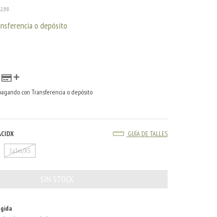
42,98
ansferencia o depósito
agando con Transferencia o depósito
ACIDX
GUÍA DE TALLES
1a3m/XS
gida