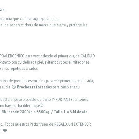
ás!
catoria que quieras agregar al ajuar.
l de seda y stickers de marca que cierra y protege las
POALERGÉNICO para vestir desde el primer dia, de CALIDAD
acto con su delicada piel, evitando roces e irritaciones.
 a los repetidos lavados.
cción de prendas esenciales para esa primer etapa de vida,
s al dia 😅
Broches reforzados
para cambiar a tu
dapte al peso probable de parto. IMPORTANTE : Si tenés
as el más grande, no hay mucha diferencia😉
e RN: desde 2800kg a 3500kg / Talle 1 a 3 M desde
 eso... Todos nuestros Packs traen de REGALO, UN EXTENSOR
ar ❤️