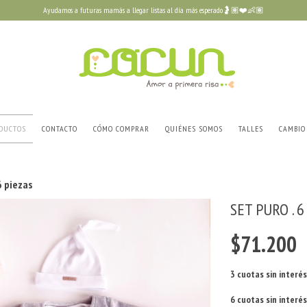
Ayudamos a futuras mamás a llegar listas al día más esperado🤰🏽❤️👶🏽
DUCTOS
CONTACTO
CÓMO COMPRAR
QUIÉNES SOMOS
TALLES
CAMBIO
6 piezas
SET PURO . 6
$71.200