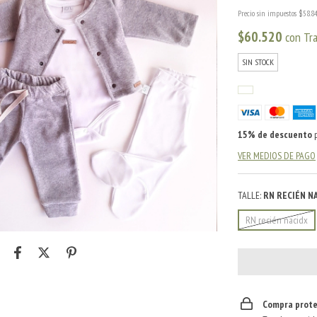
Precio sin impuestos
$58.8
$60.520
con
Tr
SIN STOCK
15% de descuento
p
VER MEDIOS DE PAGO
TALLE:
RN RECIÉN N
RN recién nacidx
Compra prote