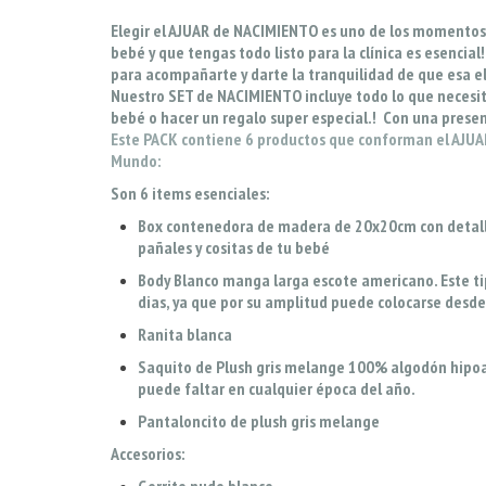
Elegir el AJUAR de NACIMIENTO es uno de los momentos
bebé y que tengas todo listo para la clínica es esenci
para acompañarte y darte la tranquilidad de que esa el
Nuestro SET de NACIMIENTO incluye todo lo que necesitás
bebé o hacer un regalo super especial.! Con una prese
Este PACK contiene 6 productos que conforman el AJUAR
Mundo:
Son 6 items esenciales:
Box contenedora
de madera de 20x20cm
con detal
pañales y cositas de tu bebé
Body Blanco manga larga escote americano. Este ti
dias, ya que por su amplitud puede colocarse desde
Ranita blanca
Saquito de Plush gris melange 100% algodón hipo
puede faltar en cualquier época del año.
Pantaloncito de plush gris melange
Accesorios: