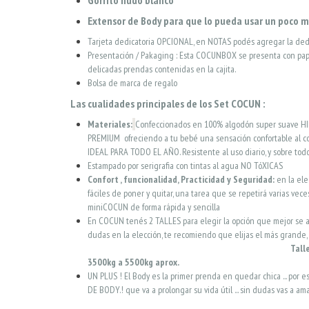
Gorrito nudo blanco
Extensor de Body para que lo pueda usar un poco m
Tarjeta dedicatoria OPCIONAL, en NOTAS podés agregar la dedi
Presentación / Pakaging : Esta COCUNBOX se presenta con pape
delicadas prendas contenidas en la cajita.
Bolsa de marca de regalo
Las cualidades principales de los Set COCUN :
Materiales:
Confeccionados en 100% algodón super suave HI
PREMIUM ofreciendo a tu bebé una sensación confortable al cont
IDEAL PARA TODO EL AÑO. Resistente al uso diario, y sobre todo
Estampado por serigrafia con tintas al agua NO TóXICAS
Confort , funcionalidad, Practicidad y Seguridad:
en la ele
fáciles de poner y quitar, una tarea que se repetirá varias vece
miniCOCUN de forma rápida y sencilla
En COCUN tenés 2 TALLES para elegir la opción que mejor se a
dudas en la elección, te recomiendo que elij
Tall
3500kg a 5500kg aprox
.
UN PLUS ! El Body es la primer prenda en quedar chica ... por
DE BODY.! que va a prolongar su vida útil ... sin dudas vas a am