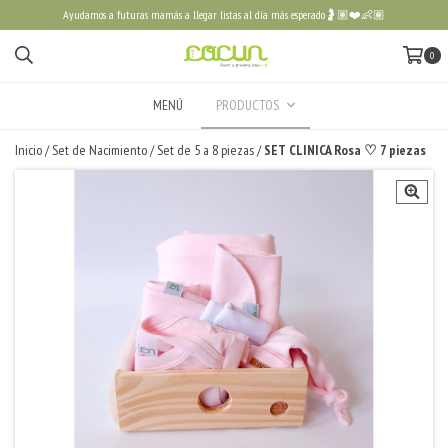
Ayudamos a futuras mamás a llegar listas al día más esperado🤰🏽❤️👶🏽
0
MENÚ
PRODUCTOS
Inicio
/
Set de Nacimiento
/
Set de 5 a 8 piezas
/
SET CLINICA Rosa ♡ 7 piezas