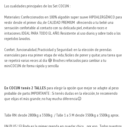
Las cualidades principales de los Set COCUN :
Materiales: Confeccionados en 100% algodón super suave HIPOALERGÉNICO para
vestir desde el primer dia, de CALIDAD PREMIUM ofreciendo a tu bebé una
sensación confortable al contacto con su delicada piel, evitando roces e
irritaciones. IDEAL PARA TODO EL AÑO. Resistente al uso diario, y sobre todo a los
repetidos lavados.
Confort , funcionalidad, Practicidad y Seguridad: en la elección de prendas
esenciales para esa primer etapa de vida, fáciles de poner y quitar, una tarea que
se repetirá varias veces al dia 😅 Broches reforzados para cambiar a tu
miniCOCUN de forma rápida y sencilla
En COCUN tenés 2 TALLES
para elegir la opción que mejor se adapte al peso
probable de parto. IMPORTANTE : Si tenés dudas en la elección, te recomiendo
que elijas el más grande, no hay mucha diferencia😉
Talle RN: desde 2800kg a 3500kg / Talle 1 a 3 M desde 3500kg a 5500kg aprox.
UN PLUS ! El Body es la primer prenda en quedar chica ... por eso... Todos nuestros