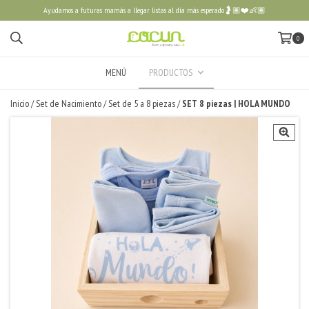
Ayudamos a futuras mamás a llegar listas al día más esperado🤰🏽❤️👶🏽
0
MENÚ
PRODUCTOS
Inicio
/
Set de Nacimiento
/
Set de 5 a 8 piezas
/
SET 8 piezas | HOLA MUNDO