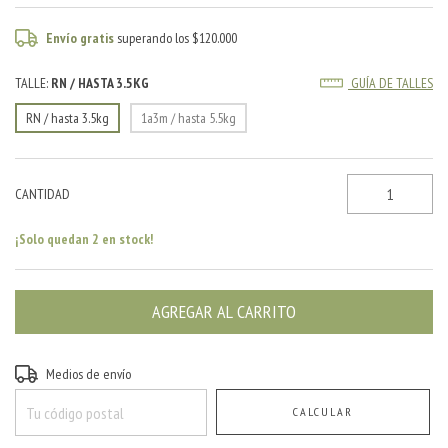
Envío gratis
superando los
$120.000
TALLE:
RN / HASTA 3.5KG
GUÍA DE TALLES
RN / hasta 3.5kg
1a3m / hasta 5.5kg
CANTIDAD
¡Solo quedan
2
en stock!
Entregas para el CP:
CAMBIAR CP
Medios de envío
CALCULAR