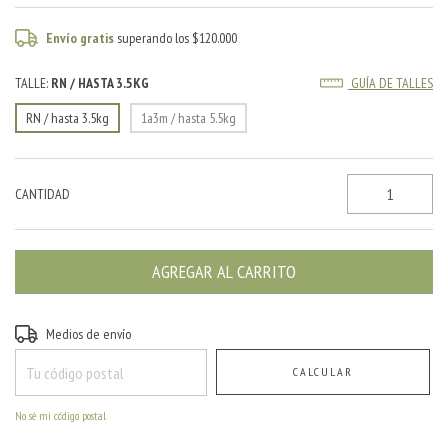
Envío gratis
superando los
$120.000
TALLE:
RN / HASTA 3.5KG
GUÍA DE TALLES
RN / hasta 3.5kg
1a3m / hasta 5.5kg
CANTIDAD
Entregas para el CP:
CAMBIAR CP
Medios de envío
CALCULAR
No sé mi código postal