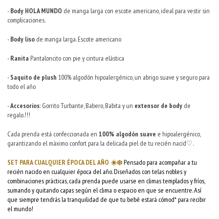
-
Body HOLA MUNDO
de manga larga con escote americano, ideal para vestir sin
complicaciones.
-
Body liso
de manga larga. Escote americano
-
Ranita
Pantaloncito con pie y cintura elástica
-
Saquito de plush
100% algodón hipoalergénico, un abrigo suave y seguro para
todo el año
-
Accesorios
: Gorrito Turbante, Babero, Babita y un
extensor de body
de
regalo.!!!
Cada prenda está confeccionada en
100% algodón suave
e hipoalergénico,
garantizando el máximo confort para la delicada piel de tu recién nacid♡.
SET PARA CUALQUIER ÉPOCA DEL AÑO ☀️❄️
Pensado para acompañar a tu
recién nacido en cualquier época del año. Diseñados con telas nobles y
combinaciones prácticas, cada prenda puede usarse en climas templados y fríos,
sumando y quitando capas según el clima o espacio en que se encuentre. Así
que siempre tendrás la tranquilidad de que tu bebé estará cómod* para recibir
el mundo!